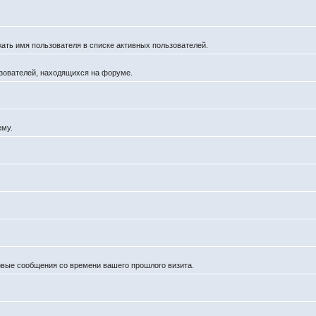
жать имя пользователя в списке активных пользователей.
льзователей, находящихся на форуме.
ему.
новые сообщения со времени вашего прошлого визита.