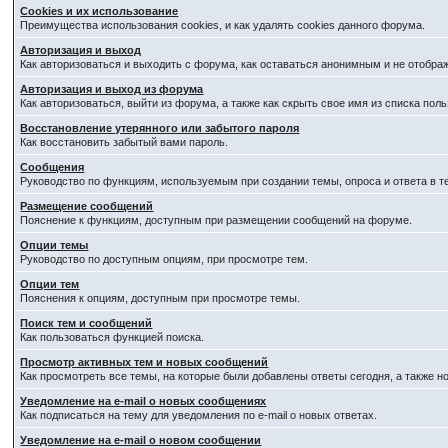
Cookies и их использование
Преимущества использования cookies, и как удалять cookies данного форума.
Авторизация и выход
Как авторизоваться и выходить с форума, как оставаться анонимным и не отобра
Авторизация и выход из форума
Как авторизоваться, выйти из форума, а также как скрыть свое имя из списка по
Восстановление утерянного или забытого пароля
Как восстановить забытый вами пароль.
Сообщения
Руководство по функциям, используемым при создании темы, опроса и ответа в т
Размещение сообщений
Пояснение к функциям, доступным при размещении сообщений на форуме.
Опции темы
Руководство по доступным опциям, при просмотре тем.
Опции тем
Пояснения к опциям, доступным при просмотре темы.
Поиск тем и сообщений
Как пользоваться функцией поиска.
Просмотр активных тем и новых сообщений
Как просмотреть все темы, на которые были добавлены ответы сегодня, а также 
Уведомление на e-mail о новых сообщениях
Как подписаться на тему для уведомления по e-mail о новых ответах.
Уведомление на е-mail о новом сообщении