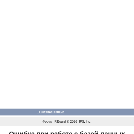
Текстовая версия
Форум
IP.Board
© 2026
IPS, Inc
.
Ошибка при работе с базой данных