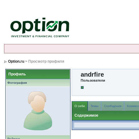
Option.ru
> Просмотр профиля
andrfire
Профиль
Пользователи
Фотография
О себе
Темы
Сообщения
Коммен
Содержимое
Рейтинг