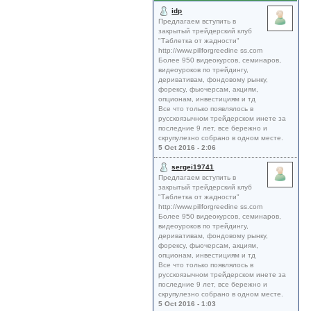
idp
Предлагаем вступить в
закрытый трейдерский клуб
"Таблетка от жадности"
http://www.pillforgreedine ss.com
Более 950 видеокурсов, семинаров,
видеоуроков по трейдингу,
деривативам, фондовому рынку,
форексу, фьючерсам, акциям,
опционам, инвестициям и тд
Все что только появлялось в
русскоязычном трейдерском инете за
последние 9 лет, все бережно и
скрупулезно собрано в одном месте.
5 Oct 2016 - 2:06
sergei19741
Предлагаем вступить в
закрытый трейдерский клуб
"Таблетка от жадности"
http://www.pillforgreedine ss.com
Более 950 видеокурсов, семинаров,
видеоуроков по трейдингу,
деривативам, фондовому рынку,
форексу, фьючерсам, акциям,
опционам, инвестициям и тд
Все что только появлялось в
русскоязычном трейдерском инете за
последние 9 лет, все бережно и
скрупулезно собрано в одном месте.
5 Oct 2016 - 1:03