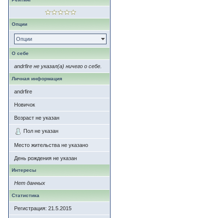
Опции
Опции
О себе
andrfire не указал(а) ничего о себе.
Личная информация
andrfire
Новичок
Возраст не указан
Пол не указан
Место жительства не указано
День рождения не указан
Интересы
Нет данных
Статистика
Регистрация: 21.5.2015