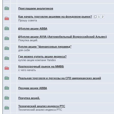
Приглашаем аналитиков
Как начать торговлю акциями на фондовом рынке?
1
2
Прошу совета
Куплю акции АВВА
Куплю акции AVVA (Автомобильный Всероссийский Альянс)
Покупка акций.
Куплю акции "финансовых пирамид"
для себя
Где можно купить акции яндекса?
куплю акции компани Yandex
Краткосрочный рынок на ММВБ
с чего начать
Реальная торговля и пргнозы на CFD американских акций
Продам акции АВВА
Покупка акций.
Технический анализ индекса РТС
Технический анализ индекса РТС