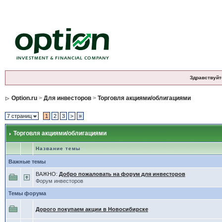
Здравствуйт
Option.ru
>
Для инвесторов
>
Торговля акциями/облигациями
7 страниц
1
2
3
>
»
Торговля акциями/облигациями
Название темы
Важные темы
ВАЖНО:
Добро пожаловать на форум для инвесторов
Форум инвесторов
Темы форума
Дорого покупаем акции в Новосибирске