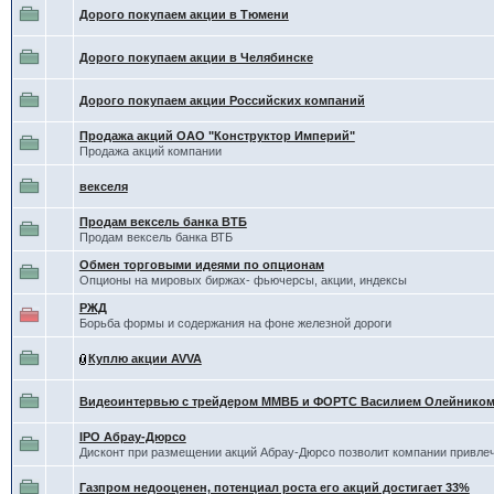
Дорого покупаем акции в Тюмени
Дорого покупаем акции в Челябинске
Дорого покупаем акции Российских компаний
Продажа акций ОАО "Конструктор Империй"
Продажа акций компании
векселя
Продам вексель банка ВТБ
Продам вексель банка ВТБ
Обмен торговыми идеями по опционам
Опционы на мировых биржах- фьючерсы, акции, индексы
РЖД
Борьба формы и содержания на фоне железной дороги
Куплю акции AVVA
Видеоинтервью с трейдером ММВБ и ФОРТС Василием Олейнико
IPO Абрау-Дюрсо
Дисконт при размещении акций Абрау-Дюрсо позволит компании привлеч
Газпром недооценен, потенциал роста его акций достигает 33%