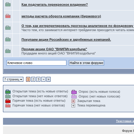
Как подсчитать перекресное владение?
методы расчета оборота компании (биржевого)
О том, как интерпретировать прогнозы аналитиков по фондовому
Часто тем, кто занимается интернет-трейдингом приходится читать ком
Покупаем акции Российских и зарубежных компаний.
Продам акции ОАО "ВНИПИгаздобыча"
Продадим много акций ОАО "ВНИПИгаздобыча"
7 страниц
1
2
3
>
»
Открытая тема (есть новые ответы)
Опрос (есть новые голоса)
Открытая тема (нет новых ответов)
Опрос (нет новых голосов)
Горячая тема (есть новые ответы)
Закрытая тема
Горячая тема (нет новых ответов)
Тема перемещена
Текстовая 
Форум