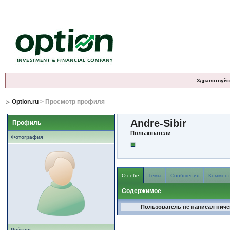
Здравствуйт
Option.ru
> Просмотр профиля
Andre-Sibir
Профиль
Пользователи
Фотография
О себе
Темы
Сообщения
Коммен
Содержимое
Пользователь не написал ничег
Рейтинг