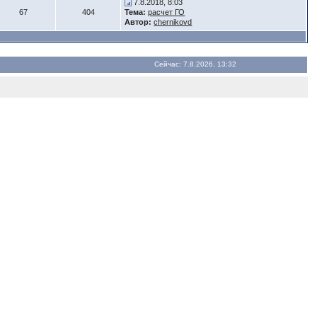
7.8.2018, 8:03
67
404
Тема:
расчет ГО
Автор:
chernikovd
Сейчас: 7.8.2026, 13:32