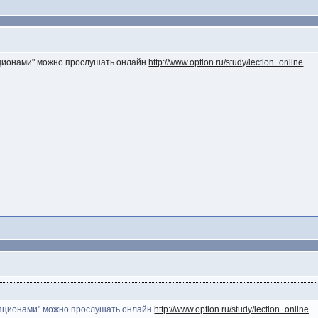
опционами" можно прослушать онлайн
http://www.option.ru/study/lection_online
 опционами" можно прослушать онлайн
http://www.option.ru/study/lection_online