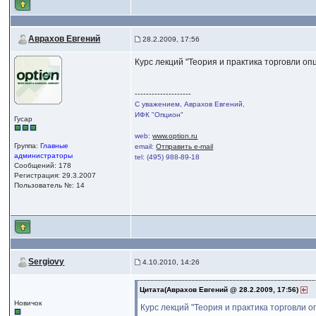
Аврахов Евгений
28.2.2009, 17:56
Курс лекций "Теория и практика торговли 
--------------------
С уважением, Аврахов Евгений,
ИФК "Опцион"
Гусар
web:
www.option.ru
Группа:
Главные
email:
Отправить e-mail
администраторы
tel: (495) 988-89-18
Сообщений: 178
Регистрация: 29.3.2007
Пользователь №: 14
Sergiovy
4.10.2010, 14:26
Цитата(Аврахов Евгений @ 28.2.2009, 17:56)
Новичок
Курс лекций "Теория и практика торговли