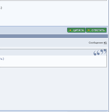
:)
Сообщение
#5
ь:)