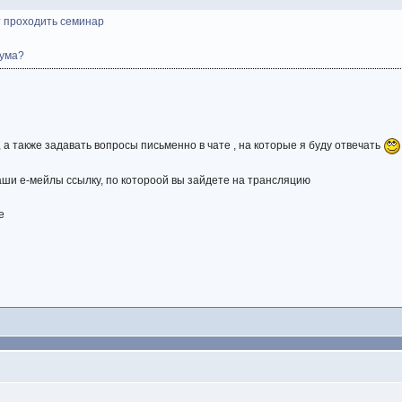
т проходить семинар
рума?
 а также задавать вопросы письменно в чате , на которые я буду отвечать
ваши е-мейлы ссылку, по котороой вы зайдете на трансляцию
е