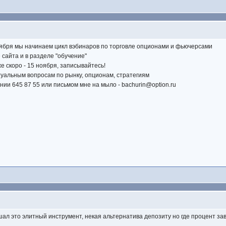
ября мы начинаем цикл вэбинаров по торговле опционами и фьючерсами
 сайта и в разделе "обучение"
скоро - 15 ноября, записывайтесь!
уальным вопросам по рынку, опционам, стратегиям
нии 645 87 55 или письмом мне на мыло -
bachurin@option.ru
ал это элитный инструмент, некая альтернатива депозиту но где процент зави