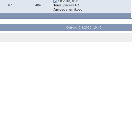
7.8.2018, 8:03
67
404
Тема:
расчет ГО
Автор:
chernikovd
Сейчас: 9.8.2026, 10:40