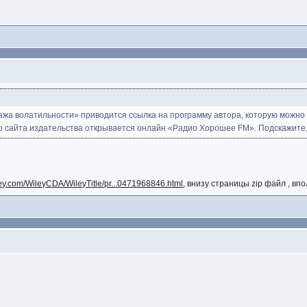
дажа волатильности» приводится ссылка на программу автора, которую можно
место сайта издательства открывается онлайн «Радио Хорошее FM». Подскажите
iley.com/WileyCDA/WileyTitle/pr...0471968846.html
, внизу страницы zip файл , вп