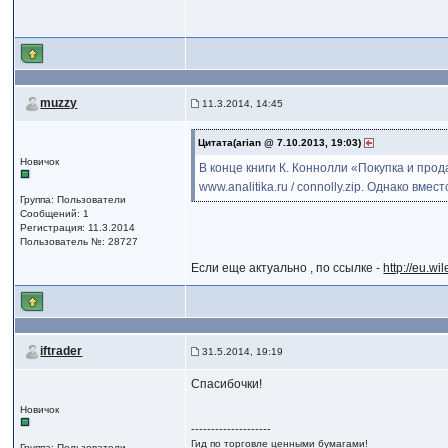
muzzy
11.3.2014, 14:45
Цитата(arian @ 7.10.2013, 19:03)
Новичок
В конце книги К. Коннолли «Покупка и про
www.analitika.ru / connolly.zip. Однако в
Группа: Пользователи
Сообщений: 1
Регистрация: 11.3.2014
Пользователь №: 28727
Если еще актуально , по ссылке -
http://eu.w
iftrader
31.5.2014, 19:19
Спасибочки!
Новичок
--------------------
Гид по торговле ценными бумагами!
Группа: Пользователи