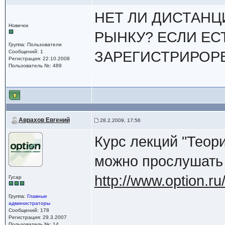
НЕТ ЛИ ДИСТАН
Новичок
РЫНКУ? ЕСЛИ ЕС
Группа: Пользователи
Сообщений: 1
ЗАРЕГИСТРИРОРВ
Регистрация: 22.10.2008
Пользователь №: 489
Аврахов Евгений
28.2.2009, 17:56
Курс лекций "Теор
можно прослушать
http://www.option.ru
Гусар
Группа:
Главные
администраторы
Сообщений: 178
Регистрация: 29.3.2007
Пользователь №: 14