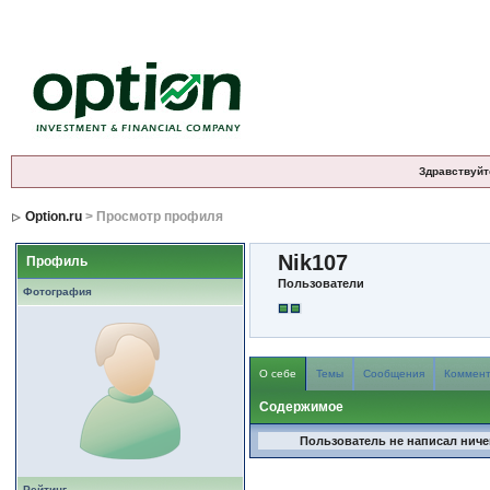
Здравствуйт
Option.ru
> Просмотр профиля
Nik107
Профиль
Пользователи
Фотография
О себе
Темы
Сообщения
Коммен
Содержимое
Пользователь не написал ничег
Рейтинг