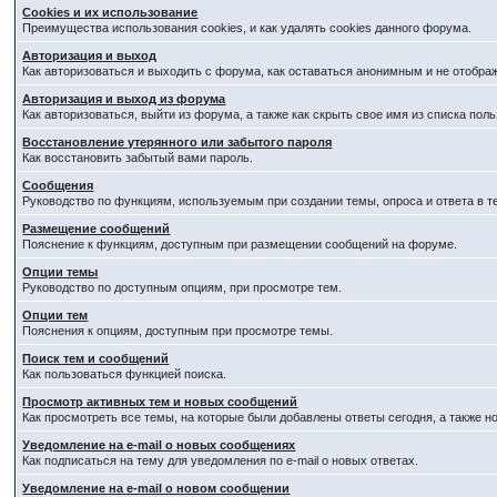
Cookies и их использование
Преимущества использования cookies, и как удалять cookies данного форума.
Авторизация и выход
Как авторизоваться и выходить с форума, как оставаться анонимным и не отобра
Авторизация и выход из форума
Как авторизоваться, выйти из форума, а также как скрыть свое имя из списка по
Восстановление утерянного или забытого пароля
Как восстановить забытый вами пароль.
Сообщения
Руководство по функциям, используемым при создании темы, опроса и ответа в т
Размещение сообщений
Пояснение к функциям, доступным при размещении сообщений на форуме.
Опции темы
Руководство по доступным опциям, при просмотре тем.
Опции тем
Пояснения к опциям, доступным при просмотре темы.
Поиск тем и сообщений
Как пользоваться функцией поиска.
Просмотр активных тем и новых сообщений
Как просмотреть все темы, на которые были добавлены ответы сегодня, а также 
Уведомление на e-mail о новых сообщениях
Как подписаться на тему для уведомления по e-mail о новых ответах.
Уведомление на е-mail о новом сообщении