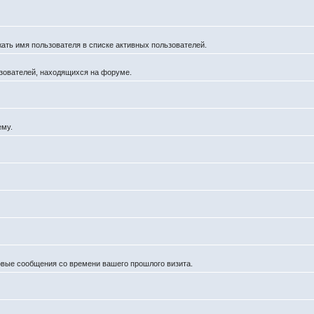
жать имя пользователя в списке активных пользователей.
льзователей, находящихся на форуме.
ему.
новые сообщения со времени вашего прошлого визита.