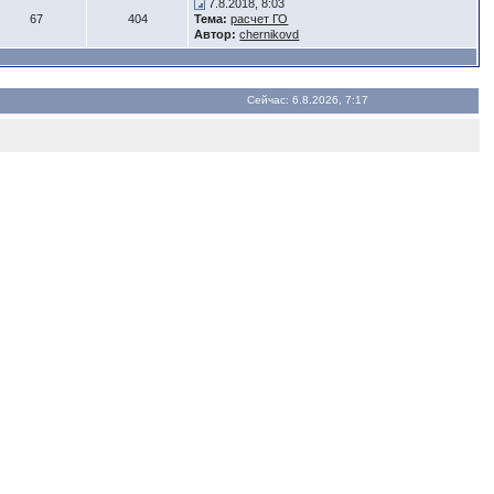
7.8.2018, 8:03
67
404
Тема:
расчет ГО
Автор:
chernikovd
Сейчас: 6.8.2026, 7:17