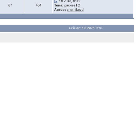
7.8.2018, 8:03
67
404
Тема:
расчет ГО
Автор:
chernikovd
Сейчас: 6.8.2026, 5:51