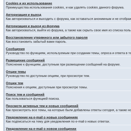
Cookies и их использование
Преимущества использования cookies, и как удалять cookies данного форума.
Авторизация и выход
Как авторизоваться и выходить с форума, как оставаться анонимным и не отобра
Авторизация и выход из форума
Как авторизоваться, выйти из форума, а также как скрыть свое имя из списка по
Восстановление утерянного или забытого пароля
Как восстановить забытый вами пароль.
Сообщения
Руководство по функциям, используемым при создании темы, опроса и ответа в т
Размещение сообщений
Пояснение к функциям, доступным при размещении сообщений на форуме.
Опции темы
Руководство по доступным опциям, при просмотре тем.
Опции тем
Пояснения к опциям, доступным при просмотре темы.
Поиск тем и сообщений
Как пользоваться функцией поиска.
Просмотр активных тем и новых сообщений
Как просмотреть все темы, на которые были добавлены ответы сегодня, а также 
Уведомление на e-mail о новых сообщениях
Как подписаться на тему для уведомления по e-mail о новых ответах.
Уведомление на е-mail о новом сообщении