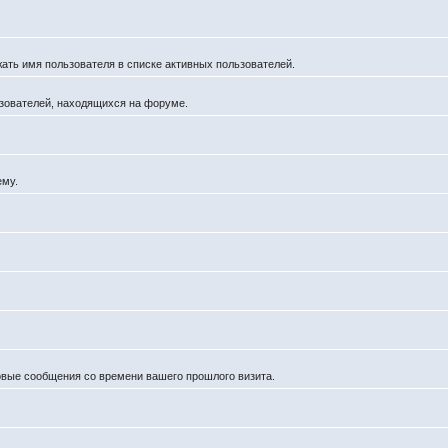
жать имя пользователя в списке активных пользователей.
льзователей, находящихся на форуме.
ему.
новые сообщения со времени вашего прошлого визита.