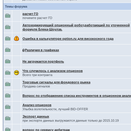
Темы форума
расчет ГО
почините расчет ГО
Автохеджирующий опционный робот,работающий по уточненной
формуле Блека-Шоулза.
Ошибка в калькуляторе option.ru для високосного года
Различия в графиках
Не загружается портфель
Что случилось с анализом опционов
Всего три контракта
Торговые сигналы для фондового рынка
Продажа сигналов
Вопрос по отображению списка инструментов в опционном анал
Анализ опционов
Улыбка волотильности, лучший BID-OFFER
Экспорт данных
при экспорте данных выгружаются данные только до 2015.10.19
вопрос по сервису арбитраж