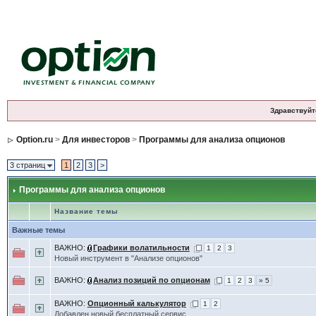
Здравствуйт
Option.ru
>
Для инвесторов
>
Программы для анализа опционов
3 страниц
1
2
3
>
Программы для анализа опционов
Название темы
Важные темы
ВАЖНО:
Графики волатильности
1
2
3
Новый инструмент в "Анализе опционов"
ВАЖНО:
Анализ позиций по опционам
1
2
3
» 5
ВАЖНО:
Опционный калькулятор
1
2
Добавлен новый бесплатный сервис