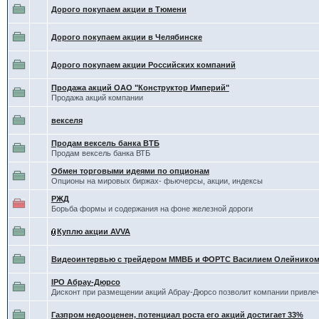
Дорого покупаем акции в Тюмени
Дорого покупаем акции в Челябинске
Дорого покупаем акции Российских компаний
Продажа акций ОАО "Конструктор Империй"
Продажа акций компании
векселя
Продам вексель банка ВТБ
Продам вексель банка ВТБ
Обмен торговыми идеями по опционам
Опционы на мировых биржах- фьючерсы, акции, индексы
РЖД
Борьба формы и содержания на фоне железной дороги
Куплю акции AVVA
Видеоинтервью с трейдером ММВБ и ФОРТС Василием Олейнико
IPO Абрау-Дюрсо
Дисконт при размещении акций Абрау-Дюрсо позволит компании привлеч
Газпром недооценен, потенциал роста его акций достигает 33%