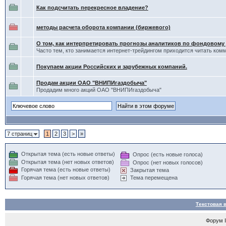
Как подсчитать перекресное владение?
методы расчета оборота компании (биржевого)
О том, как интерпретировать прогнозы аналитиков по фондовому
Часто тем, кто занимается интернет-трейдингом приходится читать ком
Покупаем акции Российских и зарубежных компаний.
Продам акции ОАО "ВНИПИгаздобыча"
Продадим много акций ОАО "ВНИПИгаздобыча"
7 страниц
1
2
3
>
»
Открытая тема (есть новые ответы)
Опрос (есть новые голоса)
Открытая тема (нет новых ответов)
Опрос (нет новых голосов)
Горячая тема (есть новые ответы)
Закрытая тема
Горячая тема (нет новых ответов)
Тема перемещена
Текстовая 
Форум