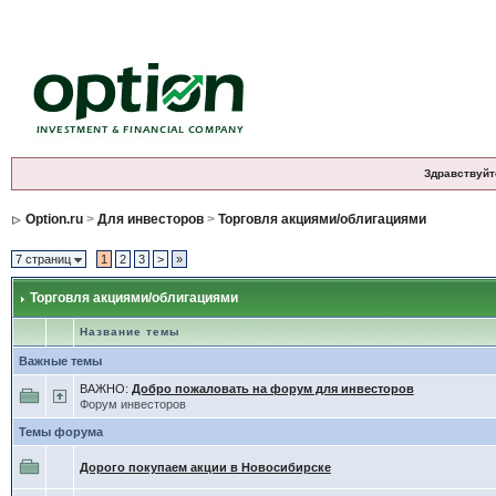
Здравствуйт
Option.ru
>
Для инвесторов
>
Торговля акциями/облигациями
7 страниц
1
2
3
>
»
Торговля акциями/облигациями
Название темы
Важные темы
ВАЖНО:
Добро пожаловать на форум для инвесторов
Форум инвесторов
Темы форума
Дорого покупаем акции в Новосибирске