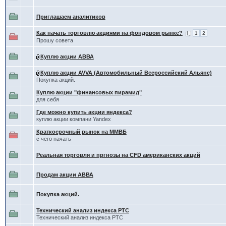
Приглашаем аналитиков
Как начать торговлю акциями на фондовом рынке?
1
2
Прошу совета
Куплю акции АВВА
Куплю акции AVVA (Автомобильный Всероссийский Альянс)
Покупка акций.
Куплю акции "финансовых пирамид"
для себя
Где можно купить акции яндекса?
куплю акции компани Yandex
Краткосрочный рынок на ММВБ
с чего начать
Реальная торговля и пргнозы на CFD американских акций
Продам акции АВВА
Покупка акций.
Технический анализ индекса РТС
Технический анализ индекса РТС