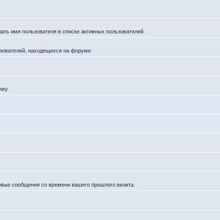
жать имя пользователя в списке активных пользователей.
льзователей, находящихся на форуме.
ему.
новые сообщения со времени вашего прошлого визита.