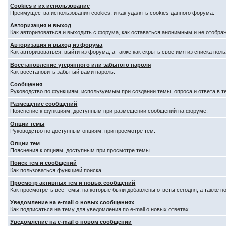
Cookies и их использование
Преимущества использования cookies, и как удалять cookies данного форума.
Авторизация и выход
Как авторизоваться и выходить с форума, как оставаться анонимным и не отобра
Авторизация и выход из форума
Как авторизоваться, выйти из форума, а также как скрыть свое имя из списка по
Восстановление утерянного или забытого пароля
Как восстановить забытый вами пароль.
Сообщения
Руководство по функциям, используемым при создании темы, опроса и ответа в т
Размещение сообщений
Пояснение к функциям, доступным при размещении сообщений на форуме.
Опции темы
Руководство по доступным опциям, при просмотре тем.
Опции тем
Пояснения к опциям, доступным при просмотре темы.
Поиск тем и сообщений
Как пользоваться функцией поиска.
Просмотр активных тем и новых сообщений
Как просмотреть все темы, на которые были добавлены ответы сегодня, а также 
Уведомление на e-mail о новых сообщениях
Как подписаться на тему для уведомления по e-mail о новых ответах.
Уведомление на е-mail о новом сообщении