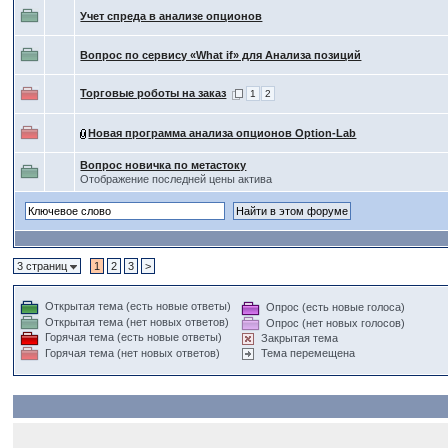
Учет спреда в анализе опционов
Вопрос по сервису «What if» для Анализа позиций
Торговые роботы на заказ
1
2
Новая программа анализа опционов Option-Lab
Вопрос новичка по метастоку
Отображение последней цены актива
3 страниц
1
2
3
>
Открытая тема (есть новые ответы)
Опрос (есть новые голоса)
Открытая тема (нет новых ответов)
Опрос (нет новых голосов)
Горячая тема (есть новые ответы)
Закрытая тема
Горячая тема (нет новых ответов)
Тема перемещена