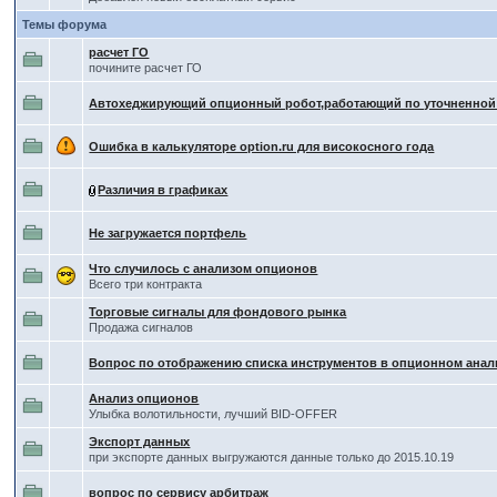
Темы форума
расчет ГО
почините расчет ГО
Автохеджирующий опционный робот,работающий по уточненной
Ошибка в калькуляторе option.ru для високосного года
Различия в графиках
Не загружается портфель
Что случилось с анализом опционов
Всего три контракта
Торговые сигналы для фондового рынка
Продажа сигналов
Вопрос по отображению списка инструментов в опционном анал
Анализ опционов
Улыбка волотильности, лучший BID-OFFER
Экспорт данных
при экспорте данных выгружаются данные только до 2015.10.19
вопрос по сервису арбитраж