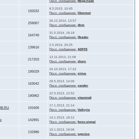
Посл. сообщение:
MegaTrade
8.5.2015, 10:45
192032
Посл. сообщение:
Obormot
26.12.2014, 13:57
259067
Посл. сообщение:
dlrm
31.5.2014, 19:19
164749
Посл. сообщение:
iftrader
2.5.2014, 20:25
139616
Посл. сообщение:
ADF05
13.11.2013, 21:08
217203
Посл. сообщение:
zhurs
24.10.2013, 17:22
195029
Посл. сообщение:
sirius
29.5.2013, 14:00
163042
Посл. сообщение:
vander
22.5.2013, 13:52
190962
Посл. сообщение:
vitamindj
17.1.2013, 21:14
UB.RU
191606
Посл. сообщение:
Valkyrie
14.1.2013, 18:12
o
142891
Посл. сообщение:
forex-signal
10.1.2013, 19:06
132986
Посл. сообщение:
species