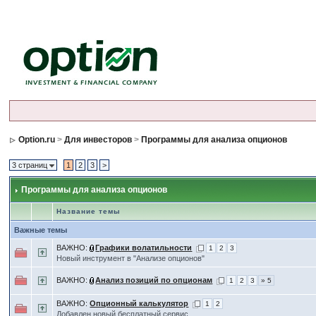
Option.ru
>
Для инвесторов
>
Программы для анализа опционов
3 страниц
1
2
3
>
Программы для анализа опционов
Название темы
Важные темы
ВАЖНО:
Графики волатильности
1
2
3
Новый инструмент в "Анализе опционов"
ВАЖНО:
Анализ позиций по опционам
1
2
3
» 5
ВАЖНО:
Опционный калькулятор
1
2
Добавлен новый бесплатный сервис