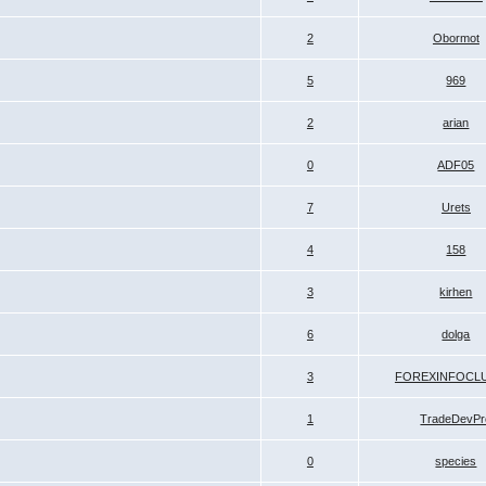
2
Obormot
5
969
2
arian
0
ADF05
7
Urets
4
158
3
kirhen
6
dolga
3
FOREXINFOCL
1
TradeDevPr
0
species