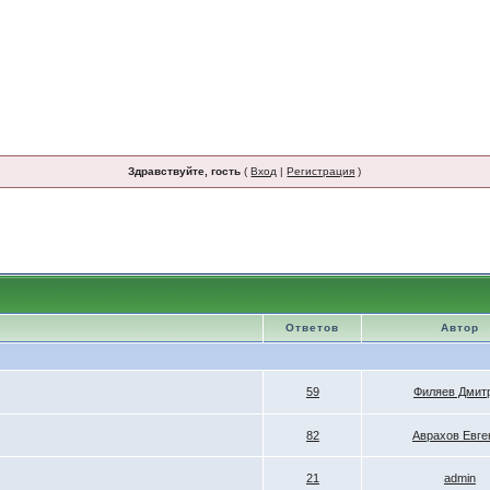
Здравствуйте, гость
(
Вход
|
Регистрация
)
Ответов
Автор
59
Филяев Дмит
82
Аврахов Евге
21
admin