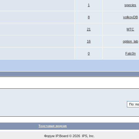
1
species
8
volkovDB
21
МТС
16
option_lab
0
Falc0n
Текстовая версия
Форум
IP.Board
© 2026
IPS, Inc
.