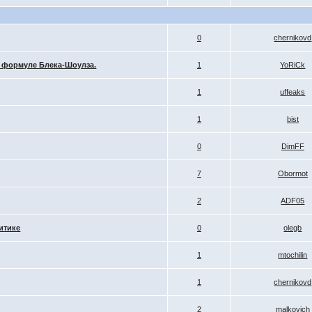
0
chernikovd
 формуле Блека-Шоулза.
1
YoRiCk
1
uffeaks
1
bist
0
DimFF
7
Obormot
2
ADF05
итике
0
olegb
1
mtochilin
1
chernikovd
2
malkovich