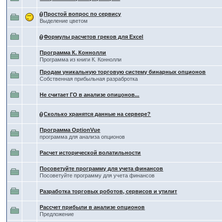
Простой вопрос по сервису
Выделение цветом
Формулы расчетов греков для Excel
Программа К. Коннолли
Программа из книги К. Коннолли
Продам уникальную торговую систему бинарных опционов
Собственная прибыльная разрабротка
Не считает ГО в анализе опицонов...
Сколько хранятся данные на сервере?
Программа OptionVue
программа для анализа опционов
Расчет исторической волатильности
Посоветуйте программу для учета финансов
Посоветуйте программу для учета финансов
Разработка торговых роботов, сервисов и утилит
Рассчет прибыли в анализе опционов
Предложение