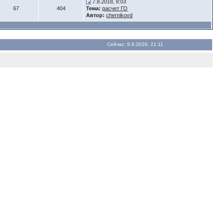
7.8.2018, 8:03
67
404
Тема:
расчет ГО
Автор:
chernikovd
Сейчас: 8.8.2026, 21:11