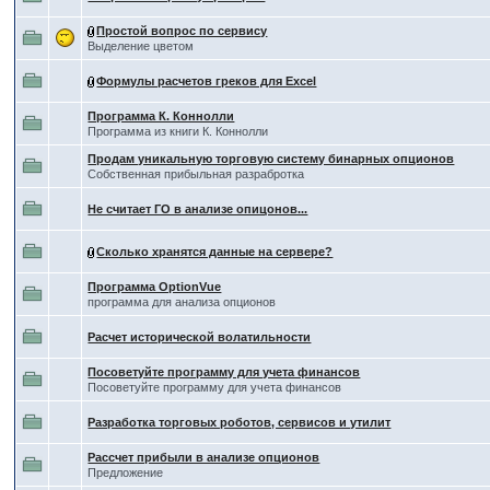
Простой вопрос по сервису
Выделение цветом
Формулы расчетов греков для Excel
Программа К. Коннолли
Программа из книги К. Коннолли
Продам уникальную торговую систему бинарных опционов
Собственная прибыльная разрабротка
Не считает ГО в анализе опицонов...
Сколько хранятся данные на сервере?
Программа OptionVue
программа для анализа опционов
Расчет исторической волатильности
Посоветуйте программу для учета финансов
Посоветуйте программу для учета финансов
Разработка торговых роботов, сервисов и утилит
Рассчет прибыли в анализе опционов
Предложение