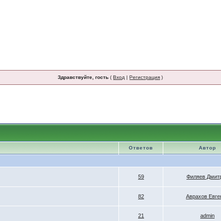
Здравствуйте, гость
(
Вход
|
Регистрация
)
Ответов
Автор
59
Филяев Дмит
82
Аврахов Евге
21
admin