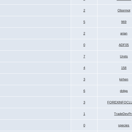
2
Obormot
5
969
2
arian
0
ADF05
7
Urets
4
158
3
kirhen
6
dolga
3
FOREXINFOCL
1
TradeDevPr
0
species