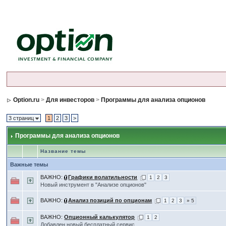
Option.ru
>
Для инвесторов
>
Программы для анализа опционов
3 страниц
1
2
3
>
Программы для анализа опционов
Название темы
Важные темы
ВАЖНО:
Графики волатильности
1
2
3
Новый инструмент в "Анализе опционов"
ВАЖНО:
Анализ позиций по опционам
1
2
3
» 5
ВАЖНО:
Опционный калькулятор
1
2
Добавлен новый бесплатный сервис