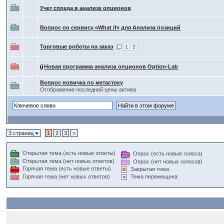
Учет спреда в анализе опционов
Вопрос по сервису «What if» для Анализа позиций
Торговые роботы на заказ
1
2
Новая программа анализа опционов Option-Lab
Вопрос новичка по метастоку
Отображение последней цены актива
3 страниц
1
2
3
>
Открытая тема (есть новые ответы)
Опрос (есть новые голоса)
Открытая тема (нет новых ответов)
Опрос (нет новых голосов)
Горячая тема (есть новые ответы)
Закрытая тема
Горячая тема (нет новых ответов)
Тема перемещена