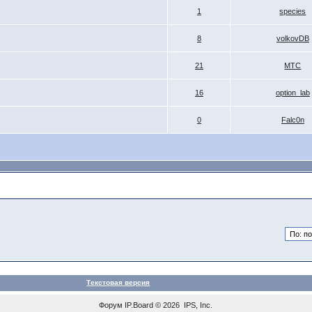
1
species
8
volkovDB
21
МТС
16
option_lab
0
Falc0n
Текстовая версия
Форум
IP.Board
© 2026
IPS, Inc
.