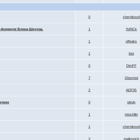
0
chernikovd
 формуле Блека-Шоулза.
1
YoRiCk
1
uffeaks
1
bist
0
DimFF
7
Obormot
2
ADF05
итике
0
olegb
1
mtochilin
1
chernikovd
2
malkovich