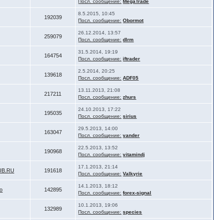
Посл. сообщение:
MegaTrade
8.5.2015, 10:45
192039
Посл. сообщение:
Obormot
26.12.2014, 13:57
259079
Посл. сообщение:
dlrm
31.5.2014, 19:19
164754
Посл. сообщение:
iftrader
2.5.2014, 20:25
139618
Посл. сообщение:
ADF05
13.11.2013, 21:08
217211
Посл. сообщение:
zhurs
24.10.2013, 17:22
195035
Посл. сообщение:
sirius
29.5.2013, 14:00
163047
Посл. сообщение:
vander
22.5.2013, 13:52
190968
Посл. сообщение:
vitamindj
17.1.2013, 21:14
UB.RU
191618
Посл. сообщение:
Valkyrie
14.1.2013, 18:12
o
142895
Посл. сообщение:
forex-signal
10.1.2013, 19:06
132989
Посл. сообщение:
species