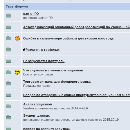
Темы форума
расчет ГО
почините расчет ГО
Автохеджирующий опционный робот,работающий по уточненной
Ошибка в калькуляторе option.ru для високосного года
Различия в графиках
Не загружается портфель
Что случилось с анализом опционов
Всего три контракта
Торговые сигналы для фондового рынка
Продажа сигналов
Вопрос по отображению списка инструментов в опционном анал
Анализ опционов
Улыбка волотильности, лучший BID-OFFER
Экспорт данных
при экспорте данных выгружаются данные только до 2015.10.19
вопрос по сервису арбитраж