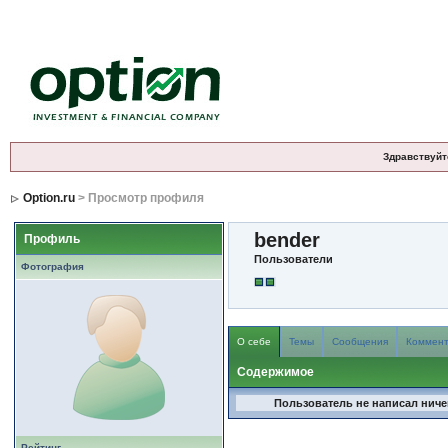
Здравствуйт
Option.ru
> Просмотр профиля
bender
Профиль
Пользователи
Фотография
О себе
Темы
Сообщения
Коммен
Содержимое
Пользователь не написал ничег
Рейтинг