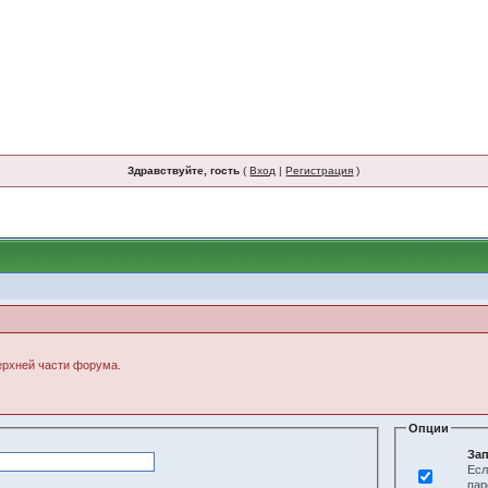
Здравствуйте, гость
(
Вход
|
Регистрация
)
верхней части форума.
Опции
Зап
Есл
пар