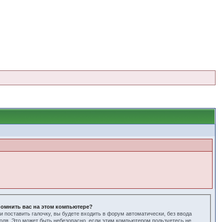
омнить вас на этом компьютере?
и поставить галочку, вы будете входить в форум автоматически, без ввода
оля. Это может быть небезопасно, если этим компьютером пользуетесь не