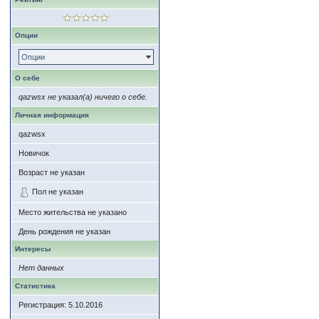
Опции
Опции
О себе
qazwsx не указал(а) ничего о себе.
Личная информация
qazwsx
Новичок
Возраст не указан
Пол не указан
Место жительства не указано
День рождения не указан
Интересы
Нет данных
Статистика
Регистрация: 5.10.2016