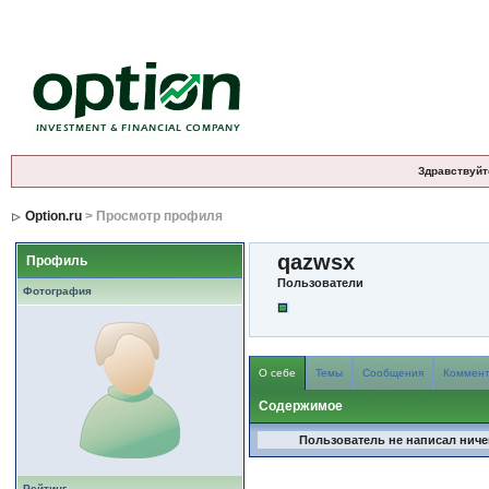
Здравствуйт
Option.ru
> Просмотр профиля
qazwsx
Профиль
Пользователи
Фотография
О себе
Темы
Сообщения
Коммен
Содержимое
Пользователь не написал ничег
Рейтинг