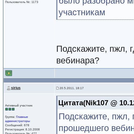
было разобрано м
Пользователь №: 1173
участникам
Подскажите, пжл, 
вебинара?
sirius
20.5.2011, 18:17
Цитата(Nik107 @ 10.1
Активный участник
Подскажите, пжл, 
Группа:
Главные
администраторы
прошедшего веби
Сообщений: 678
Регистрация: 8.10.2008
Пользователь №: 477