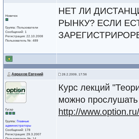
НЕТ ЛИ ДИСТАН
Новичок
РЫНКУ? ЕСЛИ ЕС
Группа: Пользователи
Сообщений: 1
ЗАРЕГИСТРИРОРВ
Регистрация: 22.10.2008
Пользователь №: 489
Аврахов Евгений
28.2.2009, 17:56
Курс лекций "Теор
можно прослушать
http://www.option.ru
Гусар
Группа:
Главные
администраторы
Сообщений: 178
Регистрация: 29.3.2007
Пользователь №: 14