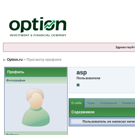
Здравствуйт
Option.ru
> Просмотр профиля
asp
Профиль
Пользователи
Фотография
О себе
Темы
Сообщения
Коммен
Содержимое
Пользователь не написал ничег
Рейтинг