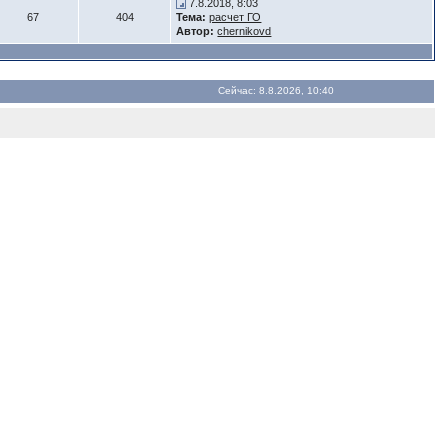
7.8.2018, 8:03
67
404
Тема:
расчет ГО
Автор:
chernikovd
Сейчас: 8.8.2026, 10:40