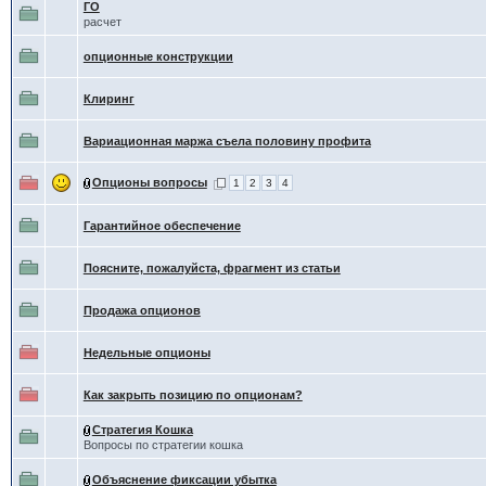
ГО
расчет
опционные конструкции
Клиринг
Вариационная маржа съела половину профита
Опционы вопросы
1
2
3
4
Гарантийное обеспечение
Поясните, пожалуйста, фрагмент из статьи
Продажа опционов
Недельные опционы
Как закрыть позицию по опционам?
Cтратегия Кошка
Вопросы по стратегии кошка
Объяснение фиксации убытка