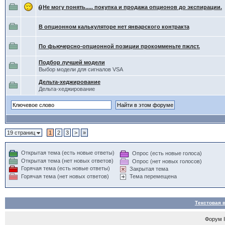
Не могу понять..... покупка и продажа опционов до экспирации.
В опционном калькуляторе нет январского контракта
По фьючерсно-опционной позиции прокомменьте пжлст.
Подбор лучшей модели
Выбор модели для сигналов VSA
Дельта-хеджирование
Дельта-хеджирование
19 страниц
1
2
3
>
»
Открытая тема (есть новые ответы)
Опрос (есть новые голоса)
Открытая тема (нет новых ответов)
Опрос (нет новых голосов)
Горячая тема (есть новые ответы)
Закрытая тема
Горячая тема (нет новых ответов)
Тема перемещена
Текстовая 
Форум