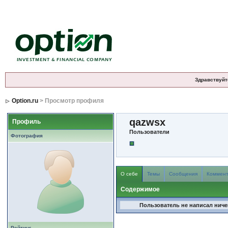
Здравствуйт
Option.ru
> Просмотр профиля
qazwsx
Профиль
Пользователи
Фотография
О себе
Темы
Сообщения
Коммен
Содержимое
Пользователь не написал ничег
Рейтинг