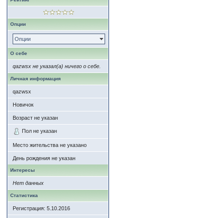
Опции
Опции
О себе
qazwsx не указал(а) ничего о себе.
Личная информация
qazwsx
Новичок
Возраст не указан
Пол не указан
Место жительства не указано
День рождения не указан
Интересы
Нет данных
Статистика
Регистрация: 5.10.2016