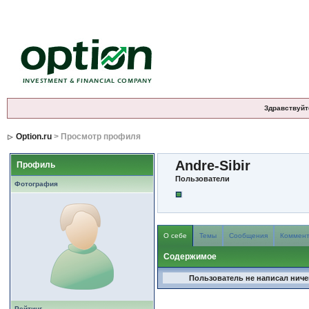
Здравствуйт
Option.ru
> Просмотр профиля
Andre-Sibir
Профиль
Пользователи
Фотография
О себе
Темы
Сообщения
Коммен
Содержимое
Пользователь не написал ничег
Рейтинг