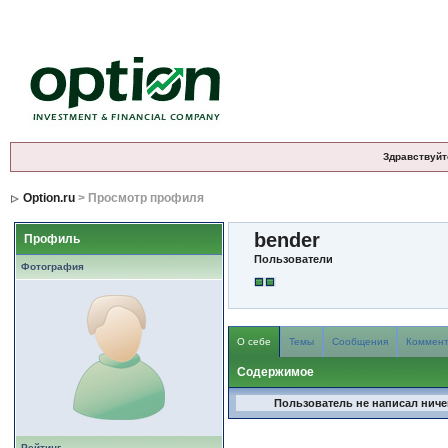
Здравствуйт
Option.ru
> Просмотр профиля
bender
Профиль
Пользователи
Фотография
О себе
Темы
Сообщения
Коммен
Содержимое
Пользователь не написал ничег
Рейтинг