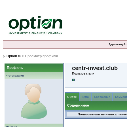
Здравствуйт
Option.ru
> Просмотр профиля
centr-invest.club
Профиль
Пользователи
Фотография
О себе
Темы
Сообщения
Коммен
Содержимое
Пользователь не написал ничег
Рейтинг