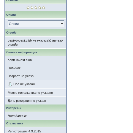
Опции
Опции
О себе
centr-invest.club не указал(а) ничего
о себе.
Личная информация
centr-invest.club
Новичок
Возраст не указан
Пол не указан
Место жительства не указано
День рождения не указан
Интересы
Нет данных
Статистика
Регистрация: 4.9.2015