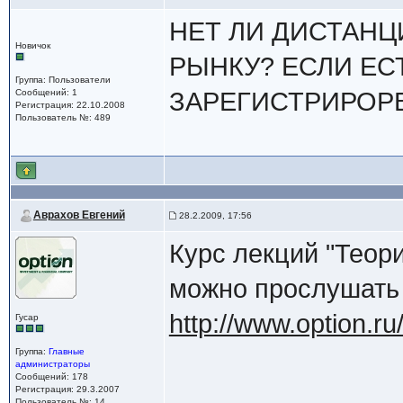
НЕТ ЛИ ДИСТАН
Новичок
РЫНКУ? ЕСЛИ ЕС
Группа: Пользователи
Сообщений: 1
ЗАРЕГИСТРИРОРВ
Регистрация: 22.10.2008
Пользователь №: 489
Аврахов Евгений
28.2.2009, 17:56
Курс лекций "Теор
можно прослушать
http://www.option.ru
Гусар
Группа:
Главные
администраторы
Сообщений: 178
Регистрация: 29.3.2007
Пользователь №: 14