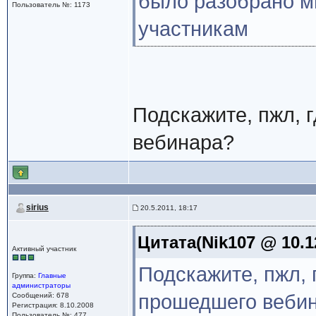
было разобрано м
Пользователь №: 1173
участникам
Подскажите, пжл, 
вебинара?
sirius
20.5.2011, 18:17
Цитата(Nik107 @ 10.1
Активный участник
Подскажите, пжл, 
Группа:
Главные
администраторы
прошедшего веби
Сообщений: 678
Регистрация: 8.10.2008
Пользователь №: 477