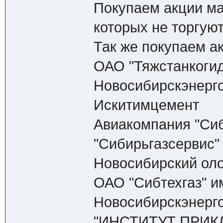
Покупаем акции ма
которых не торгуют
Так же покупаем а
ОАО "Тяжстанкоги
Новосибирскэнерг
Искитимцемент
Авиакомпания "Сиби
"Сибирьгазсервис"
Новосибирский ол
ОАО "Сибтехгаз" и
Новосибирскэнерг
"ИНСТИТУТ ПРИК