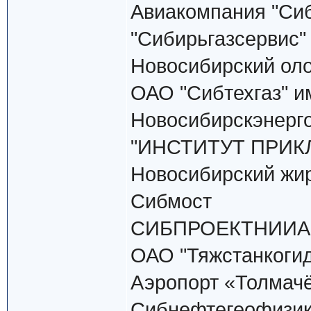
Авиакомпания "Сиби
"Сибирьгазсервис"
Новосибирский ол
ОАО "Сибтехгаз" и
Новосибирскэнерг
"ИНСТИТУТ ПРИК
Новосибирский жи
Сибмост
СИБПРОЕКТНИИ
ОАО "Тяжстанкоги
Аэропорт «Толмач
Сибнефтегеофизи