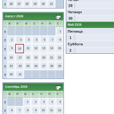
»
26
27
28
29
30
31
29
Четверг
Август 2026
30
В
П
В
С
Ч
П
С
Май 2026
Пятница
»
1
1
»
2
3
4
5
6
7
8
Суббота
9
11
12
13
14
15
»
10
2
»
16
17
18
19
20
21
22
»
23
24
25
26
27
28
29
»
30
31
Сентябрь 2026
В
П
В
С
Ч
П
С
»
1
2
3
4
5
»
6
7
8
9
10
11
12