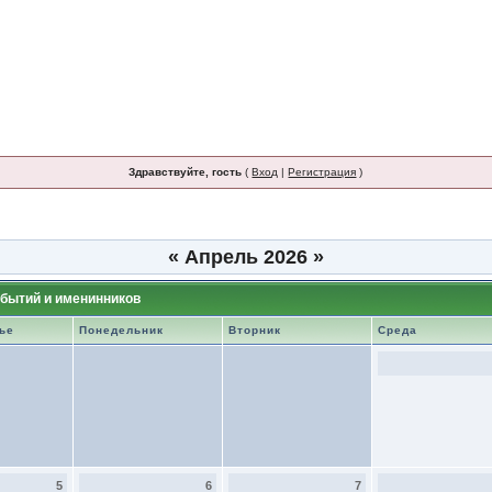
Здравствуйте, гость
(
Вход
|
Регистрация
)
«
Апрель 2026
»
бытий и именинников
ье
Понедельник
Вторник
Среда
5
6
7