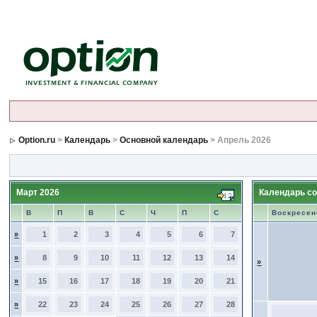
Option.ru
>
Календарь
>
Основной календарь
> Апрель 2026
Март 2026
Календарь со
В
П
В
С
Ч
П
С
Воскресен
»
1
2
3
4
5
6
7
»
8
9
10
11
12
13
14
»
»
15
16
17
18
19
20
21
»
22
23
24
25
26
27
28