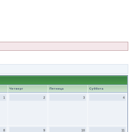
Четверг
Пятница
Суббота
1
2
3
4
8
9
10
11