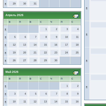
»
29
30
31
»
Апрель 2026
В
П
В
С
Ч
П
С
»
1
2
3
4
»
»
5
6
7
8
9
10
11
»
12
13
14
15
16
17
18
»
19
20
21
22
23
24
25
»
26
27
28
29
30
»
Май 2026
В
П
В
С
Ч
П
С
»
1
2
»
»
3
4
5
6
7
8
9
»
10
11
12
13
14
15
16