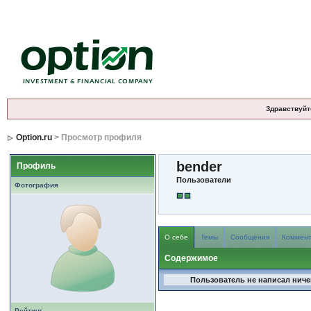
Здравствуйт
Option.ru
> Просмотр профиля
bender
Профиль
Пользователи
Фотография
О себе
Темы
Сообщения
Коммен
Содержимое
Пользователь не написал ничег
Рейтинг