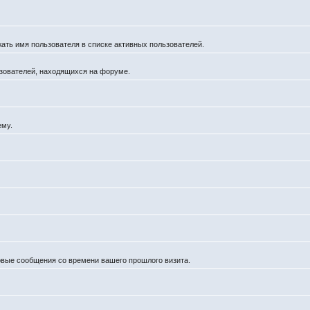
жать имя пользователя в списке активных пользователей.
льзователей, находящихся на форуме.
ему.
новые сообщения со времени вашего прошлого визита.