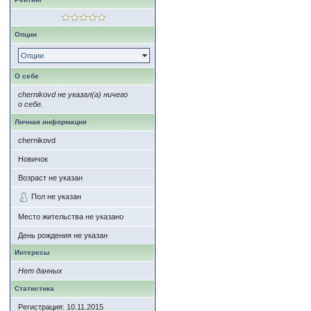
Опции
Опции
О себе
chernikovd не указал(а) ничего
о себе.
Личная информация
chernikovd
Новичок
Возраст не указан
Пол не указан
Место жительства не указано
День рождения не указан
Интересы
Нет данных
Статистика
Регистрация: 10.11.2015