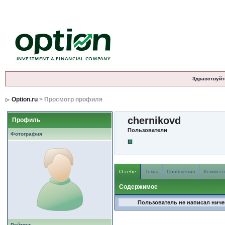
Здравствуйт
Option.ru
> Просмотр профиля
chernikovd
Профиль
Пользователи
Фотография
О себе
Темы
Сообщения
Коммен
Содержимое
Пользователь не написал ничег
Рейтинг