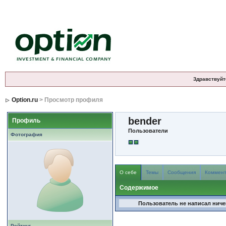
Здравствуйт
Option.ru
> Просмотр профиля
bender
Профиль
Пользователи
Фотография
О себе
Темы
Сообщения
Коммен
Содержимое
Пользователь не написал ничег
Рейтинг