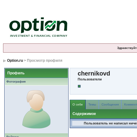
Здравствуйт
Option.ru
> Просмотр профиля
chernikovd
Профиль
Пользователи
Фотография
О себе
Темы
Сообщения
Коммен
Содержимое
Пользователь не написал ничег
Рейтинг