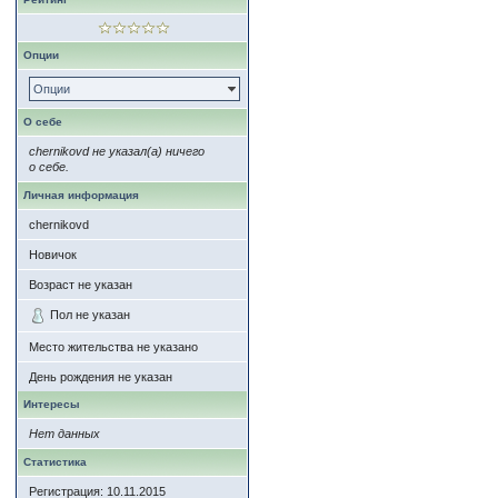
Опции
Опции
О себе
chernikovd не указал(а) ничего
о себе.
Личная информация
chernikovd
Новичок
Возраст не указан
Пол не указан
Место жительства не указано
День рождения не указан
Интересы
Нет данных
Статистика
Регистрация: 10.11.2015