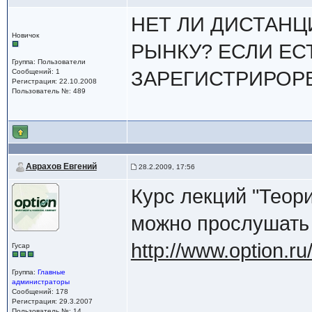
НЕТ ЛИ ДИСТАН
Новичок
РЫНКУ? ЕСЛИ ЕС
Группа: Пользователи
Сообщений: 1
ЗАРЕГИСТРИРОРВ
Регистрация: 22.10.2008
Пользователь №: 489
Аврахов Евгений
28.2.2009, 17:56
Курс лекций "Теор
можно прослушать
http://www.option.ru
Гусар
Группа:
Главные
администраторы
Сообщений: 178
Регистрация: 29.3.2007
Пользователь №: 14