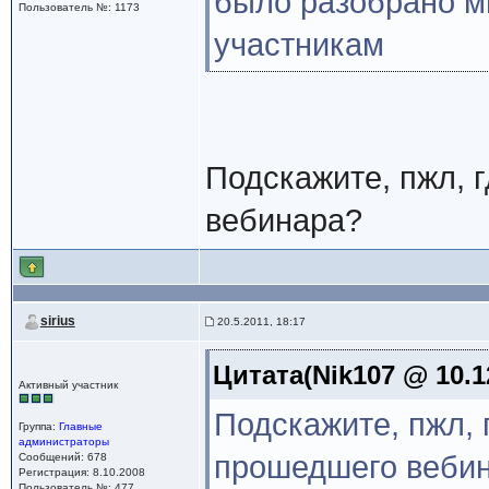
было разобрано м
Пользователь №: 1173
участникам
Подскажите, пжл, 
вебинара?
sirius
20.5.2011, 18:17
Цитата(Nik107 @ 10.1
Активный участник
Подскажите, пжл, 
Группа:
Главные
администраторы
прошедшего веби
Сообщений: 678
Регистрация: 8.10.2008
Пользователь №: 477