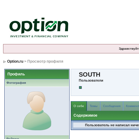
Здравствуйт
Option.ru
> Просмотр профиля
SOUTH
Профиль
Пользователи
Фотография
О себе
Темы
Сообщения
Коммен
Содержимое
Пользователь не написал ничег
Рейтинг