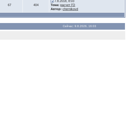
7.8.2018, 8:03
67
404
Тема:
расчет ГО
Автор:
chernikovd
Сейчас: 9.8.2026, 16:03