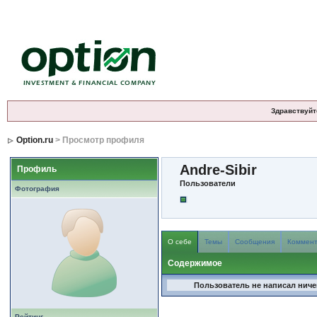
Здравствуйт
Option.ru
> Просмотр профиля
Andre-Sibir
Профиль
Пользователи
Фотография
О себе
Темы
Сообщения
Коммен
Содержимое
Пользователь не написал ничег
Рейтинг