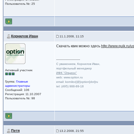
Пользователь №: 25
Корнилов Иван
11.1.2008, 11:15
Скачать квик можно здесь
http://www.quik.ru/us
--------------------
С уважением, Корнилов Иван,
портфельный менеджер
Активный участник
ИФК "Опцион"
web: www.option.ru
Группа:
Главные
email: kornilov[@]option[dot]ru
администраторы
tel: (495) 988-89-18
Сообщений: 106
Регистрация: 11.10.2007
Пользователь №: 98
Петя
13.2.2008, 21:55