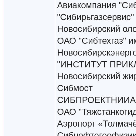
Авиакомпания "Сиби
"Сибирьгазсервис"
Новосибирский ол
ОАО "Сибтехгаз" и
Новосибирскэнерг
"ИНСТИТУТ ПРИК
Новосибирский жи
Сибмост
СИБПРОЕКТНИИ
ОАО "Тяжстанкоги
Аэропорт «Толмач
Сибнефтегеофизи