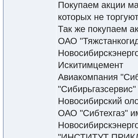
Покупаем акции ма
которых не торгуют
Так же покупаем а
ОАО "Тяжстанкоги
Новосибирскэнерг
Искитимцемент
Авиакомпания "Сиби
"Сибирьгазсервис"
Новосибирский ол
ОАО "Сибтехгаз" и
Новосибирскэнерг
"ИНСТИТУТ ПРИК